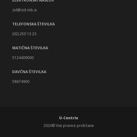
ELEKTRONSKI NASLOV
zid@zid-mb.si
TELEFONSKA ŠTEVILKA
(02) 250 13 23
MATIČNA ŠTEVILKA
5124409000
DAVČNA ŠTEVILKA
58674900
U-Centrix
2020© Vse pravice pridržane