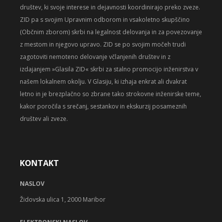
društev, ki svoje interese in dejavnosti koordinirajo preko zveze.
ZID pa s svojim Upravnim odborom in vsakoletno skupščino
(Občnim zborom) skrbi na legalnost delovanja in za povezovanje
z mestom in njegovo upravo. ZID se po svojim močeh trudi
zagotoviti nemoteno delovanje včlanjenih društev in z
izdajanjem »Glasila ZID« skrbi za stalno promocijo inženirstva v
našem lokalnem okolju. V Glasiju, ki izhaja enkrat ali dvakrat
letno in je brezplačno so zbrane tako strokovne inženirske teme,
kakor poročila s srečanj, sestankov in ekskurzij posameznih
društev ali zveze.
KONTAKT
NASLOV
Židovska ulica 1, 2000 Maribor