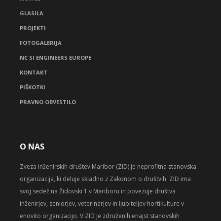
GLASILA
PROJEKTI
FOTOGALERIJA
NC SI ENGINEERS EUROPE
KONTAKT
PIŠKOTKI
PRAVNO OBVESTILO
O NAS
Zveza inženirskih društev Maribor (ZID) je neprofitna stanovska
organizacija, ki deluje skladno z Zakonom o društvih. ZID ima
svoj sedež na Židovski 1 v Mariboru in povezuje društva
inženirjev, seniorjev, veterinarjev in ljubiteljev hortikulture v
enovito organizacijo. V ZID je združenih enajst stanovskih